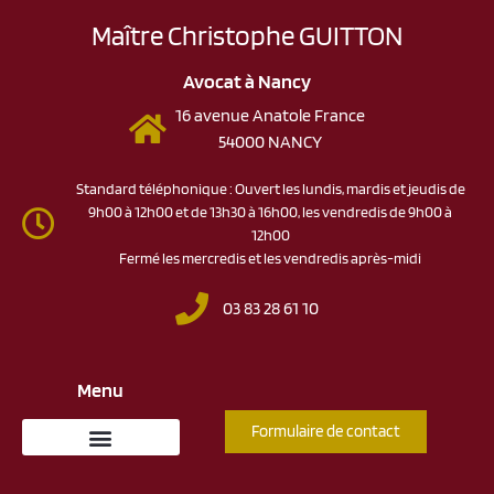
Maître Christophe GUITTON
Avocat à Nancy
16 avenue Anatole France
54000 NANCY
Standard téléphonique : Ouvert les lundis, mardis et jeudis de
9h00 à 12h00 et de 13h30 à 16h00, les vendredis de 9h00 à
12h00
Fermé les mercredis et les vendredis après-midi
03 83 28 61 10
Menu
Formulaire de contact
Domaines d’intervention